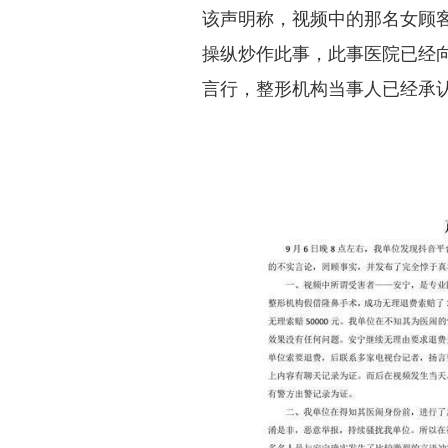
该声明称，视频中的那名女顾
操纵炒作此事，此事医院已经
言行，整形机构当事人已经承