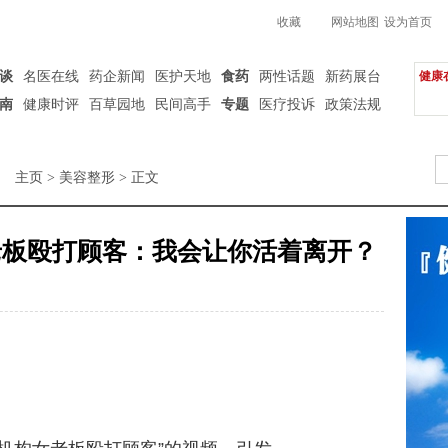
收藏
网站地图
设为首页
谈
名医在线
药企新闻
医护天地
食药
两性话题
新药展台
健康
南
健康时评
百草园地
民间高手
专题
医疗投诉
政策法规
主页
>
美容整形
> 正文
老板殴打顾客：我会让你活着离开？