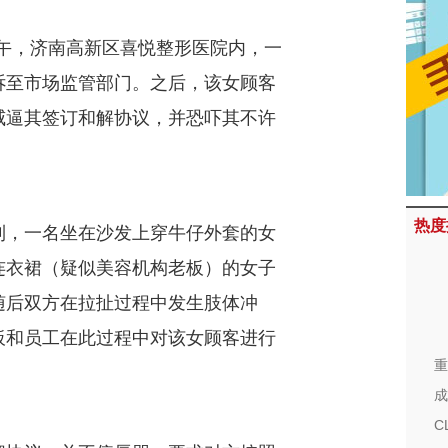
日下午，济南高新区喜悦整形医院内，一
诉至市场监管部门。之后，该女顾客
威逼其签订和解协议，并恐吓其不许
热度
到，一名坐在沙发上穿牛仔外套的女
连衣裙（疑似美容机构老板）的女子
随后双方在拉扯过程中发生肢体冲
板和员工在此过程中对该女顾客进行
重
成
C