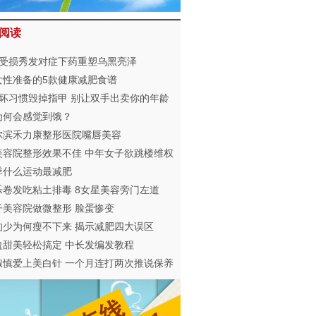
阅读
种受损秀发对症下药重塑乌黑亮泽
女性准备的5款健康减肥食谱
个坏习惯毁掉指甲 别让双手出卖你的年龄
为何会感觉到饿？
尔滨禾力康整形医院嘴唇美容
美容院整形效果不佳 中年女子欲跳楼维权
季什么运动最减肥
乐卷发吃粘土排毒 8女星美容旁门左道
子美容院做微整形 脸蛋惨变
的少为何瘦不下来 揭示减肥四大误区
盈甜美轻松搞定 中长发编发教程
淑慎爱上美白针 一个月连打两次推说保养