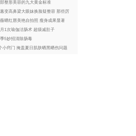
部整形美容的九大黄金标准
蕙变高鼻梁大眼妹换脸疑整容 那些厉
薇晒红唇美艳自拍照 瘦身成果显著
月1次瑜伽洁肠术 超级减肚子
季5妙招清除肠毒
个小窍门 掩盖夏日肌肤晒黑晒伤问题