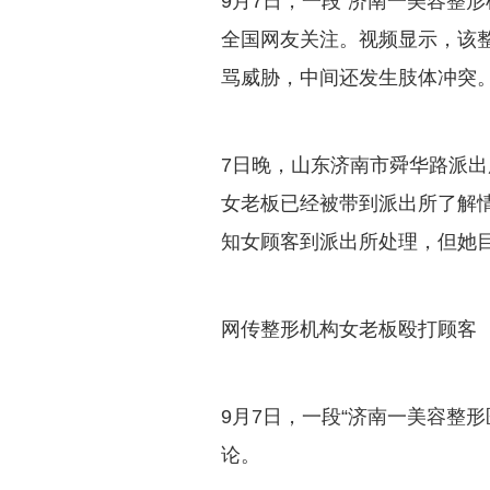
9月7日，一段“济南一美容整
全国网友关注。视频显示，该
骂威胁，中间还发生肢体冲突
7日晚，山东济南市舜华路派
女老板已经被带到派出所了解
知女顾客到派出所处理，但她
网传整形机构女老板殴打顾客
9月7日，一段“济南一美容整
论。