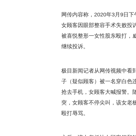
网传内容称，2020年3月9
女顾客因眼部整容手术失败投
被喜悦整形一女性股东殴打，
继续投诉。
极目新闻记者从网传视频中看
子（疑似顾客）被一名穿白色
抢去手机，女顾客大喊报警。
突，女顾客不停尖叫，该女老
殴打辱骂。