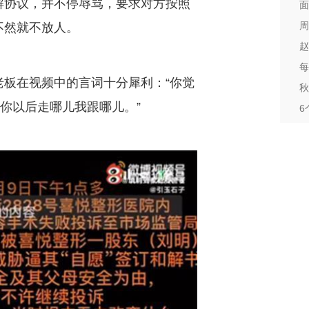
解协议，并不停辱骂，要求对方按照
面
周
不然就不放人。
赵
每
老板在视频中的言词十分犀利：“你觉
秋
“你以后走哪儿我跟哪儿。”
6