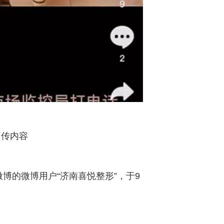
网传内容
博的微博用户“济南喜悦整形”，于9