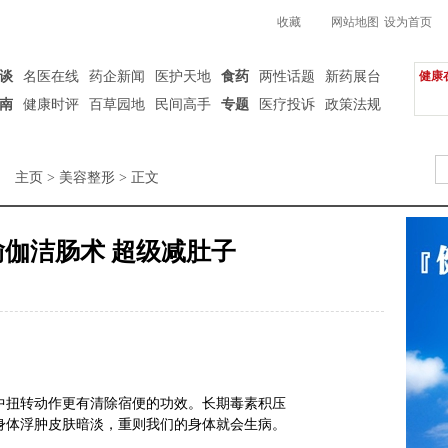
收藏
网站地图
设为首页
谈
名医在线
药企新闻
医护天地
食药
两性话题
新药展台
健康
南
健康时评
百草园地
民间高手
专题
医疗投诉
政策法规
主页
>
美容整形
> 正文
瑜伽洁肠术 超级减肚子
中扭转动作更有清除宿便的功效。长期毒素积压
身体浮肿皮肤暗淡，重则我们的身体就会生病。