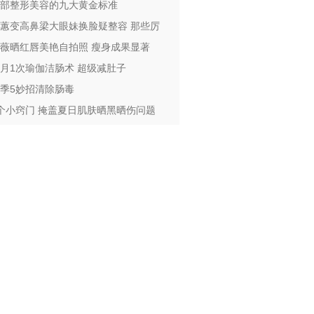
部整形美容的九大黄金标准
蕙变高鼻梁大眼妹换脸疑整容 那些厉
薇晒红唇美艳自拍照 瘦身成果显著
月1次瑜伽洁肠术 超级减肚子
季5妙招清除肠毒
个小窍门 掩盖夏日肌肤晒黑晒伤问题