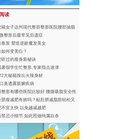
阅读
安籍女子达州现代整容整形医院腰部抽脂
术意外死亡
个微整形后最常见后遗症
质卷发 塑造逆龄魔发美女
肤如何变美白？
没听过的瘦身新秘诀
城暑假学生忙整形,专家指点迷津
摩2大秘籍按出火辣身材
种口臭透露脏腑疾病
州整形有哪些医院比较好 腰腹吸脂安全性
金脐瘦减肥有效吗？贴肚脐减脂肪轻松又
康
肥不宜太快 以免越减越肥
后禁忌小细节 如此照做纯属自杀