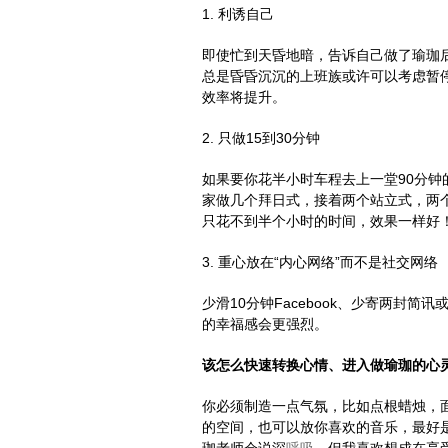
1. 利诱自己
即使忙到天昏地暗，告诉自己做了瑜珈
总是昏昏沉沉的上班族或许可以考虑暂
效率将提升。
2. 只做15到30分钟
如果要你花半小时车程去上一堂90分
家做几个拜日式，接着两个站立式，两
只花不到半个小时的时间，效果一样好
3. 重心放在“内心网络”而不是社交网络
少滑10分钟Facebook、少寄两封简
的幸福感会更强烈。
该怎么快速转换心情、进入做瑜珈的心
你必须制造一点气氛，比如点根蜡烛，
的空间，也可以放你喜欢的音乐，最好