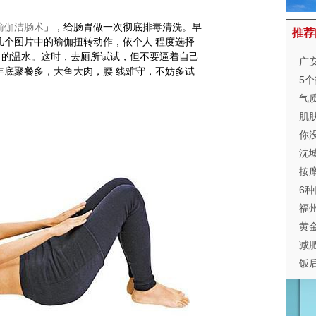
瑜伽洁肠术
」，给肠胃做一次彻底排毒清洗。早
推荐
几个图片中的瑜伽扭转动作，依个人 程度选择
升的温水。这时，去厕所试试，但不要逼着自己
广
年底聚餐多，大鱼大肉，腰 线难守，不妨多试
手
5
气
肌
你
沈
按
6
福
黄
健
减
饭