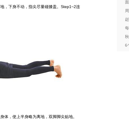
面
地，下身不动，指尖尽量碰膝盖。Step1~2连
周
。
赵
每
秋
6
支撑身体，使上半身略为离地，双脚脚尖贴地。