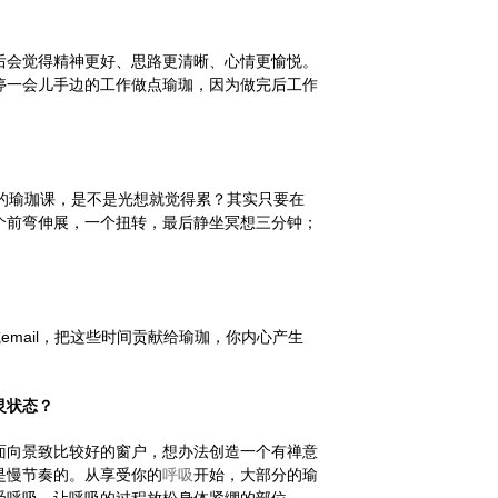
后会觉得精神更好、思路更清晰、心情更愉悦。
停一会儿手边的工作做点瑜珈，因为做完后工作
钟的瑜珈课，是不是光想就觉得累？其实只要在
个前弯伸展，一个扭转，最后静坐冥想三分钟；
！
讯或email，把这些时间贡献给瑜珈，你内心产生
灵状态？
面向景致比较好的窗户，想办法创造一个有禅意
是慢节奏的。从享受你的
呼吸
开始，大部分的瑜