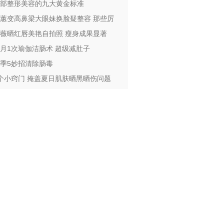
部整形美容的九大黄金标准
蕙变高鼻梁大眼妹换脸疑整容 那些厉
薇晒红唇美艳自拍照 瘦身成果显著
月1次瑜伽洁肠术 超级减肚子
季5妙招清除肠毒
个小窍门 掩盖夏日肌肤晒黑晒伤问题