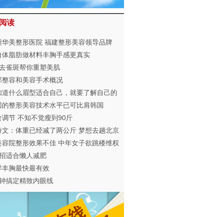
阅读
州华美整形医院 福建整形美容领导品牌
自体脂肪做材料丰胸手感更真实
招去雀斑帮你重塑美肌
部整容和美容手术概况
知道什么眉型适合自己，就要了解自己的
型和五官
国的整形美容技术水平已可比肩韩国
食调节 不知不觉瘦到90斤
诗文：体重已经减了两公斤 梦想去趟北京
乐谷
美容院整形效果不佳 中年女子欲跳楼维权
妙招适合懒人减肥
样丰胸最快最有效
分钟搞定精致内眼线