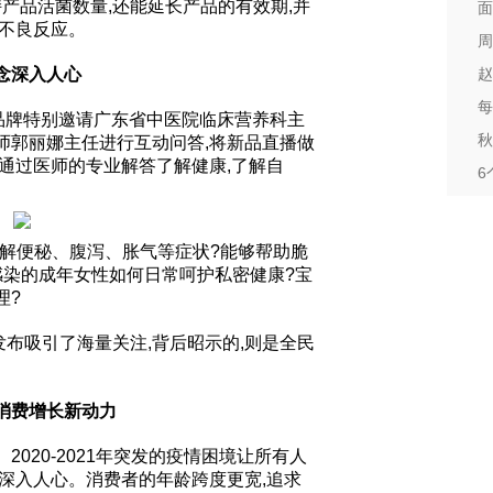
持产品活菌数量,还能延长产品的有效期,并
面
等不良反应。
周
念深入人心
赵
每
ga品牌特别邀请广东省中医院临床营养科主
秋
师郭丽娜主任进行互动问答,将新品直播做
通过医师的专业解答了解健康,了解自
6
解便秘、腹泻、胀气等症状?能够帮助脆
感染的成年女性如何日常呵护私密健康?宝
理?
布吸引了海量关注,背后昭示的,则是全民
消费增长新动力
2020-2021年突发的疫情困境让所有人
深入人心。消费者的年龄跨度更宽,追求