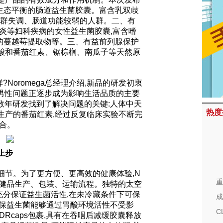
微生态平衡的肠道益生菌胶囊。富含乳双歧
菌群失调、肠道功能较弱的人群。二、有
炎等妇科疾病的女性益生菌胶囊,富含嗜
量的蔓越莓提取物等。三、有益前列腺保护
酸和番茄红素、锯棕榈、南瓜子等天然原
Noromega总经理介绍,新品的研发初衷
科和男性问题正逐步成为影响生活品质的主要
历经数年研发找到了解决问题的关键:人体中天
热度
生产的番茄红素,经过反复临床实验不断完
合。
不止步
细节。为了更方便、更高效的健康体验,N
重
统保健品生产、包装、运输流程。独特的太空
以充分保证益生菌活性,在未冷藏条件下可保
成
确保益生菌能够通过胃酸环境活性不受影
C
Rcaps包裹,具有在吞咽后减缓胶囊释放