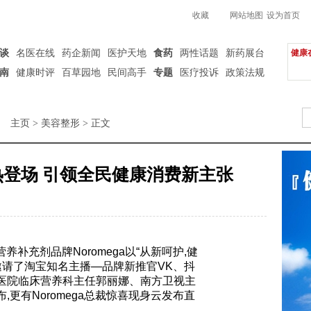
收藏
网站地图
设为首页
谈
名医在线
药企新闻
医护天地
食药
两性话题
新药展台
健康
南
健康时评
百草园地
民间高手
专题
医疗投诉
政策法规
主页
>
美容整形
> 正文
品火热登场 引领全民健康消费新主张
营养补充剂品牌Noromega以“从新呵护,健
邀请了淘宝知名主播—品牌新推官VK、抖
医院临床营养科主任郭丽娜、南方卫视主
更有Noromega总裁惊喜现身云发布直