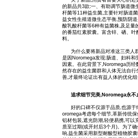
的新品共3款:一、有助调节肠道
杆菌等11种益生菌,主要针对肠道
益女性生殖道微生态平衡,预防阴道
酸乳酸杆菌等6种有益菌株,及足
的番茄红素胶囊。富含锌、硒、叶
料。
为什么要将新品对准这三类人群?
是因Noromega发现:肠道、妇
因素。在此背景下,Noromega
然存在的益生菌群和人体无法自行
善,才最终论证出有益人体的优化组
追求细节完美,Noromega永
好的口碑不仅源于品质,也源于
oromega考虑每个细节,革新传
铝材包装,遮光防潮,轻便易携,可
质至过期(或开封后3个月)。为了
响,益生菌采用新型耐酸型植物胶囊D