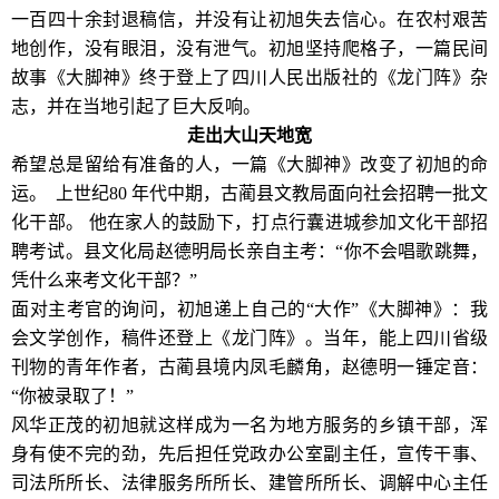
一百四十余封退稿信，并没有让初旭失去信心。在农村艰苦
地创作，没有眼泪，没有泄气。初旭坚持爬格子，一篇民间
故事《大脚神》终于登上了四川人民出版社的《龙门阵》杂
志，并在当地引起了巨大反响。
走出大山天地宽
希望总是留给有准备的人，一篇《大脚神》改变了初旭的命
运。 上世纪80 年代中期，古蔺县文教局面向社会招聘一批文
化干部。 他在家人的鼓励下，打点行囊进城参加文化干部招
聘考试。县文化局赵德明局长亲自主考：“你不会唱歌跳舞，
凭什么来考文化干部？”
面对主考官的询问，初旭递上自己的“大作”《大脚神》：我
会文学创作，稿件还登上《龙门阵》。当年，能上四川省级
刊物的青年作者，古蔺县境内凤毛麟角，赵德明一锤定音：
“你被录取了！”
风华正茂的初旭就这样成为一名为地方服务的乡镇干部，浑
身有使不完的劲，先后担任党政办公室副主任，宣传干事、
司法所所长、法律服务所所长、建管所所长、调解中心主任