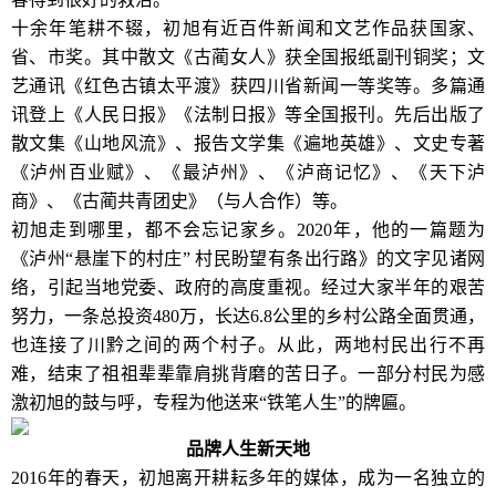
十余年笔耕不辍，初旭有近百件新闻和文艺作品获国家、
省、市奖。其中散文《古蔺女人》获全国报纸副刊铜奖；文
艺通讯《红色古镇太平渡》获四川省新闻一等奖等。多篇通
讯登上《人民日报》《法制日报》等全国报刊。先后出版了
散文集《山地风流》、报告文学集《遍地英雄》、文史专著
《泸州百业赋》、《最泸州》、《泸商记忆》、《天下泸
商》、《古蔺共青团史》（与人合作）等。
初旭走到哪里，都不会忘记家乡。2020年，他的一篇题为
《泸州“悬崖下的村庄” 村民盼望有条出行路》的文字见诸网
络，引起当地党委、政府的高度重视。经过大家半年的艰苦
努力，一条总投资480万，长达6.8公里的乡村公路全面贯通，
也连接了川黔之间的两个村子。从此，两地村民出行不再
难，结束了祖祖辈辈靠肩挑背磨的苦日子。一部分村民为感
激初旭的鼓与呼，专程为他送来“铁笔人生”的牌匾。
品牌人生新天地
2016年的春天，初旭离开耕耘多年的媒体，成为一名独立的