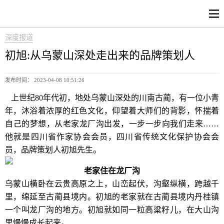
深度报道
初旭:从乌蒙山深处走出来的品牌策划人
发布时间： 2023-04-08 10:51:26
上世纪80年代初，地处乌蒙山深处的川南古蔺，有一位小青
年，沐浴着浓厚的红色文化，仰望着大师们的背影，怀揣着
自己的梦想，从老家龙厂沟出发，一步一步向我们走来……
他就是四川省作家协会会员，四川省传统文化保护协会会
员，品牌策划人初旭先生。
老家住在龙厂沟
乌蒙山横卧在云贵高原之上，山峦起伏，沟壑纵横，跨越千
里，绵延至古蔺县境内。初旭的老家就在古蔺县境内丹桂镇
一个叫龙厂沟的地方。初旭就如同一粒高粱籽儿，在大山沟
里慢慢成长起来。