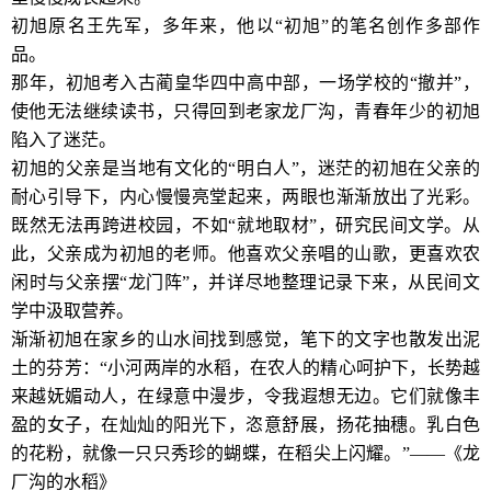
初旭原名王先军，多年来，他以“初旭”的笔名创作多部作
品。
那年，初旭考入古蔺皇华四中高中部，一场学校的“撤并”，
使他无法继续读书，只得回到老家龙厂沟，青春年少的初旭
陷入了迷茫。
初旭的父亲是当地有文化的“明白人”，迷茫的初旭在父亲的
耐心引导下，内心慢慢亮堂起来，两眼也渐渐放出了光彩。
既然无法再跨进校园，不如“就地取材”，研究民间文学。从
此，父亲成为初旭的老师。他喜欢父亲唱的山歌，更喜欢农
闲时与父亲摆“龙门阵”，并详尽地整理记录下来，从民间文
学中汲取营养。
渐渐初旭在家乡的山水间找到感觉，笔下的文字也散发出泥
土的芬芳：“小河两岸的水稻，在农人的精心呵护下，长势越
来越妩媚动人，在绿意中漫步，令我遐想无边。它们就像丰
盈的女子，在灿灿的阳光下，恣意舒展，扬花抽穗。乳白色
的花粉，就像一只只秀珍的蝴蝶，在稻尖上闪耀。”——《龙
厂沟的水稻》