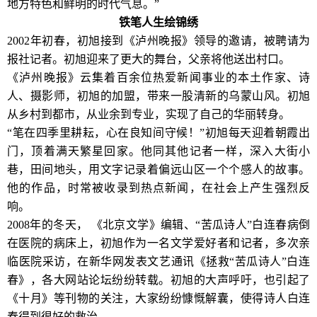
地方特色和鲜明的时代气息。”
铁笔人生绘锦绣
2002年初春，初旭接到《泸州晚报》领导的邀请，被聘请为
报社记者。初旭迎来了更大的舞台，父亲将他送出村口。
《泸州晚报》云集着百余位热爱新闻事业的本土作家、诗
人、摄影师，初旭的加盟，带来一股清新的乌蒙山风。初旭
从乡村到都市，从业余到专业，实现了自己的华丽转身。
“笔在四季里耕耘，心在良知间守候！”初旭每天迎着朝霞出
门，顶着满天繁星回家。他同其他记者一样，深入大街小
巷，田间地头，用文字记录着偏远山区一个个感人的故事。
他的作品，时常被收录到热点新闻，在社会上产生强烈反
响。
2008年的冬天， 《北京文学》编辑、“苦瓜诗人”白连春病倒
在医院的病床上，初旭作为一名文学爱好者和记者，多次亲
临医院采访，在新华网发表文艺通讯《拯救“苦瓜诗人”白连
春》，各大网站论坛纷纷转载。初旭的大声呼吁，也引起了
《十月》等刊物的关注，大家纷纷慷慨解囊，使得诗人白连
春得到很好的救治。