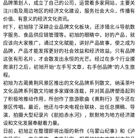
品牌策划人，成立了自己的公司，运营着多家网站，主要关
注川南及周边地区的经济文化建设，服务社会大众，传播有
价值、有意义的经济文化资讯。
时下，初旭除了深耕企业品牌文化板块，还涉猎北斗导航数
字服务、食品供应链管理等。初旭的眼睛中，好的产品，就
应该向大家推广，通过文化赋能，讲好产品故事，使之成为
品牌，产品才能发挥更好的社会效益和经济效益。只有品牌
这张有形名片，才会散发出永恒的光芒。经过在多个行业摸
爬滚打之后，初旭开始“左手写文章，右手创品牌”的人生旅
程。
初旭为古蔺黄荆风景区推出的文化品牌系列散文、纳溪茶叶
文化品牌系列散文均被多家媒体连载，并对其品牌塑造起到
了积极地推动作用，所创作了旅游歌曲《黄荆行》至今还在
景区传唱。最近，他还与中央电视台联袂、出任总撰稿、导
演，拍摄大型纪录片《航拍赤水河》，默默地为地方经济建
设和文化发展奉献着力量。
日前，初旭正在整理即将出版的新作《乌蒙山纪事》和《泸