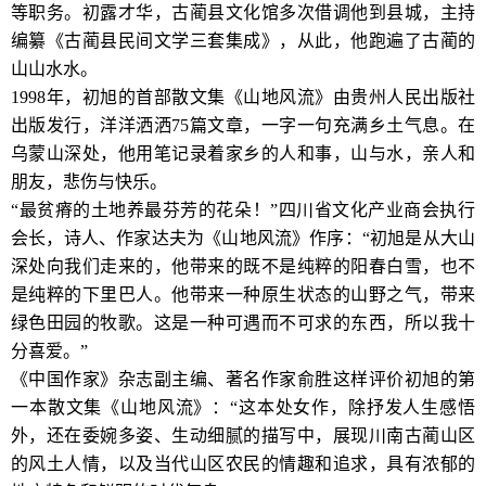
等职务。初露才华，古蔺县文化馆多次借调他到县城，主持
编纂《古蔺县民间文学三套集成》，从此，他跑遍了古蔺的
山山水水。
1998年，初旭的首部散文集《山地风流》由贵州人民出版社
出版发行，洋洋洒洒75篇文章，一字一句充满乡土气息。在
乌蒙山深处，他用笔记录着家乡的人和事，山与水，亲人和
朋友，悲伤与快乐。
“最贫瘠的土地养最芬芳的花朵！”四川省文化产业商会执行
会长，诗人、作家达夫为《山地风流》作序：“初旭是从大山
深处向我们走来的，他带来的既不是纯粹的阳春白雪，也不
是纯粹的下里巴人。他带来一种原生状态的山野之气，带来
绿色田园的牧歌。这是一种可遇而不可求的东西，所以我十
分喜爱。”
《中国作家》杂志副主编、著名作家俞胜这样评价初旭的第
一本散文集《山地风流》：“这本处女作，除抒发人生感悟
外，还在委婉多姿、生动细腻的描写中，展现川南古蔺山区
的风土人情，以及当代山区农民的情趣和追求，具有浓郁的