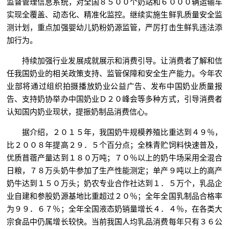
监督管理信息系统，对全国８５００个奶站和６０００辆运输车
实现全覆盖、动态化、精准化监控。继续实施生鲜乳质量安全监
测计划，重点加强婴幼儿奶粉奶源监管，严厉打击生鲜乳违法添
加行为。
持续加强行业发展成就展示和消费引导。让消费者了解和信
任我国奶业的相关政策支持、监管保障和安全生产能力。今年农
业部将通过组织拍摄播放奶业公益广告、发布中国奶业质量报
告、支持奶协举办中国奶业Ｄ２０峰会等多种方式，引导消费者
认知国内奶业现状，提振奶制品消费信心。
据介绍，２０１５年，我国奶牛规模养殖比重达到４９％，
比２００８年提高２９．５个百分点；全株青贮饲料快速普及，
优质苜蓿产量达到１８０万吨；７０％以上的奶牛场采用全混合
日粮，７８万头奶牛参加了生产性能测定；单产９吨以上的高产
奶牛达到１５０万头；奶农专业合作社达到１．５万个，乳品企
业自建和参股奶源基地比重超过２０％；全年全国乳制品合格率
为９９．６７％；全年全国液态奶销量增长４．４％，在各类大
宗食品中仍属增长较快。当前我国人均乳品消费每年只有３６公