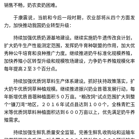
销售不畅，奶农卖奶困难。
于康震说，当前和今后一段时期，农业部将从四个方面发
力，加快推动我国奶业转型升级：
持续加强优质奶源基地建设。继续实施奶牛遗传改良计划，
扩大奶牛生产性能测定范围，发挥奶牛育种联盟的作用，加大优
秀种公牛培育和良种推广力度。继续推进奶牛标准化规模养殖，
加快养殖小区转型升级和规模牧场建设，力争奶牛养殖规模化率
每年提高２至３个百分点。
持续加强优质饲草料生产体系建设。抓好扶持政策落实，扩
大奶牛优质饲草种植规模。继续推进振兴奶业苜蓿发展行动，每
年新增优质苜蓿种植面积５０万亩。“粮改饲”试点范围扩大到整
个“镰刀湾”地区，２０１６年试点县达到１００个，全株青贮玉
米等优质饲草料种植面积达到６００万亩以上，优先满足奶牛养
殖需求。
持续加强生鲜乳质量安全监管。完善生鲜乳收购站和运输车