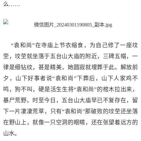
么……
“袁和尚”在寺庙上节衣缩食，为自己修了一座坟
茔，坟茔就坐落于五台山大庙的附近，三碑五帽，一
律是细钻纹，甚是精美，她圆寂就埋葬于此。解放前
夕，山下好事者说“袁和尚”下葬后，山下人家鸡不
鸣，狗不叫，硬是活生生将“袁和尚”的棺木拉出来，
暴尸荒野。时至今日，五台山大庙早已不复存在，留
下一片凄凄荒草，只有“袁和尚”那破败的坟茔还坐落
在野山上，就像一只空洞的眼睛，还在张望着远方的
山水。