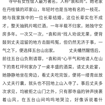
寺中有女性僧人最为著名，人称“袁和尚”。她老家
在丹桂镇的邓家山，年轻时也是当地有名的一枝花。
她与我家族中的一位长辈结婚，这位长辈实在不成
才，整天抽鸦片喝烂酒，一年半载不归家，她独守空
房多年。一次又一次，“袁和尚”找人劝说无果，便背
鼓到丈夫逗留的地方击鼓鸣冤，但仍然无济于事，一
气之下，便选择五台山出家。 丈夫幡然醒悟后，
前往五台山负荆请罪，“袁和尚”心平气和地请人在山
下的青杠坪何家办了一桌丰盛的酒菜，请丈夫赴宴，
她静静地坐在旁边，看丈夫吃完饭，便将一缕青丝放
入丈夫行囊，就头也不回地上山入寺了。事后丈夫多
次求见，均被拒之山门之外，只有那寺庙的钟声挟裹
着山风，在五台山间呜呜地哭泣，好像诉说着什