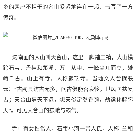
乡的两座不相干的名山紧紧地连在一起，书写了一方
传奇。
沟南面的大山叫天台山，这里一脚踏三镇，大山横
跨石宝、丹桂和茅溪，万山从中，一峰突兀而立，雄
峙千古。山上有寺，人称麟瑞寺。当地文人曾撰联
云：“古蔺县访古无多，问古佛能否哀怜，世风匡扶复
古；天台山隔天不远，想天爷定然眷顾，劫运化解弥
天”。可见天台山的巍峨与霸气。
寺中有女性僧人，石宝小河一带人氏，人称“兰和