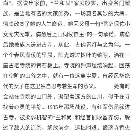
尚”。据说出家前，“兰和尚”家庭殷实，出身名门望
族，是当地有名的大家闺秀。一场莫名其妙的大病，
彻底改变了她的人生命运。她因父母一句“菩萨保佑小
女无灾无难，病愈后上山伺候佛主”的一句承诺，病愈
后她被族人送进古寺，从此，古佛青灯与之为伴。一
个个春风渐暖的早晨，阳光透过树叶的缝隙，洒在一
座古老寺院的青石板上。寺院的钟声缓缓响起，回荡
在空旷的山谷之中，就有一位远离尘嚣，曾经风华绝
代的女子在这里独自思考着生命的意义。 她有时
会站在寺院的山门外，凝望着远方的山川，似乎在寻
找着心灵的平静。1935年那场战役，有红军伤员躲进
古寺，被柔弱机智的“兰和尚”和经首们收留养伤，躲
过了敌人的追杀。解放前夕，运拙时艰，麟瑞寺香火