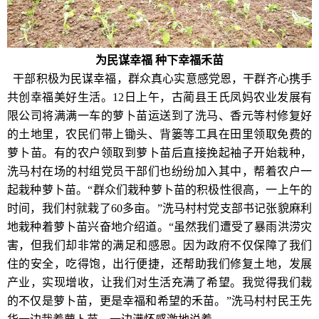
为民谋幸福 种下幸福禾苗
干部积极为民谋幸福，群众真心实意感党恩，干群齐心携手
共创幸福美好生活。12日上午，古蔺县王氏凤妈农业发展有
限公司将满满一车的萝卜苗运送到了洗马、香元等村修复好
的土地里，农民们带上锄头、背篓等工具在田里领取免费的
萝卜苗。有的农户领取到萝卜苗后直接挽起袖子开始栽种，
洗马村在场的村组党员干部们也纷纷加入其中，帮着农户一
起栽种萝卜苗。“群众们栽种萝卜苗的积极性很高，一上午的
时间，我们村就栽了60多亩。”洗马村村党支部书记张貌麻利
地栽种着萝卜苗兴奋地介绍道。“虽然我们遭受了暴雨洪涝灾
害，但我们却非常的满足和感恩。因为政府不仅保障了我们
住的安全，吃得饱，出行便捷，还帮助我们修复土地，发展
产业，实现增收，让我们对生活充满了希望。我觉得我们栽
的不仅是萝卜苗，更是幸福和希望的禾苗。”洗马村村民王先