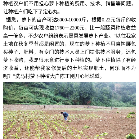
种植农户们不用担心萝卜种植的费用、技术、销售等问题，
让种植户们吃下了定心丸。
据悉，萝卜的亩产可达8000-10000斤，根据0.22元每斤的收
购价，每亩可实现收益1760－2200元，比一般蔬菜种植收益
高一倍多，不少农户纷纷表示愿意发展萝卜产业。“以往我家
土地在秋冬季节都是闲置的，现在的萝卜种植不用自掏腰包
买种子、肥料，有专门的技术人员上门提供技术服务，还包
萝卜收购，我是很乐意进行萝卜种植的。萝卜种植除了有经
济收益，还能帮我家修复后的土地实现肥土，何乐而不为
呢？”洗马村萝卜种植大户陈正刚开心地说道。