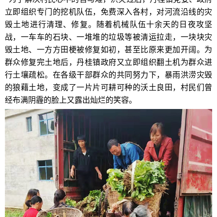
立即组织专门的挖机队伍，免费深入各村，对河流沿线的灾
毁土地进行清理、修复。随着机械队伍十余天的日夜攻坚
战，一车车的石块、一堆堆的垃圾等被清运拉走，一块块灾
毁土地、一方方田梗被修复如初，甚至比原来更加开阔。为
群众修复完土地后，丹桂镇政府又立即组织翻土机为群众进
行土壤疏松。在各级干部群众的共同努力下，暴雨洪涝灾毁
的狼藉土地，变成了一片片可耕可种的沃土良田，村民们曾
经布满阴霾的脸上又露出灿烂的笑容。