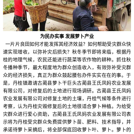
为民办实事 发展萝卜产业
一片片良田如何才能发挥其经济效益？如何帮助受灾群众快
速实现增收，以弥补灾后损失？秋冬季节即将来临，根据丹
桂的地理气候，农民还能进行蔬菜等农作物的耕种。抓住秋
冬播种季节，最大程度地为群众创造收入，有效弥补受灾群
众的经济损失，真正为群众鼓起腰包办件实实在在的事。于
是，丹桂镇邀请古蔺县萝卜干巨头古蔺县王氏凤妈农业发展
有限公司，对修复后的土地进行现场调研。古蔺县王氏凤妈
农业发展有限公司对修复土地的土壤，丹桂气候等条件进行
考察，认为丹桂灾毁修复后的土地很适合萝卜种植。为给受
灾群众进行爱心资助，古蔺县王氏凤妈农业发展有限公司表
示将为丹桂受灾群众免费提供萝卜苗、肥料、技术指导，并
承诺待萝卜采摘后，将全部保底回收萝卜叶、萝卜。萝卜的