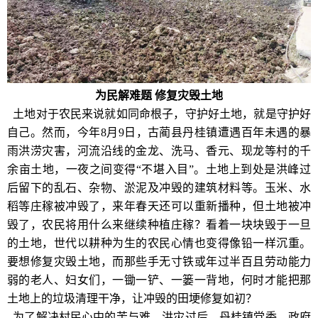
为民解难题 修复灾毁土地
土地对于农民来说就如同命根子，守护好土地，就是守护好
自己。然而，今年8月9日，古蔺县丹桂镇遭遇百年未遇的暴
雨洪涝灾害，河流沿线的金龙、洗马、香元、现龙等村的千
余亩土地，一夜之间变得“不堪入目”。土地上到处是洪峰过
后留下的乱石、杂物、淤泥及冲毁的建筑材料等。玉米、水
稻等庄稼被冲毁了，来年春天还可以重新播种，但土地被冲
毁了，农民将用什么来继续种植庄稼？看着一块块毁于一旦
的土地，世代以耕种为生的农民心情也变得像铅一样沉重。
要想修复灾毁土地，而那些手无寸铁或年过半百且劳动能力
弱的老人、妇女们，一锄一铲、一篓一背地，何时才能把那
土地上的垃圾清理干净，让冲毁的田埂修复如初？
为了解决村民心中的苦与难，洪灾过后，丹桂镇党委、政府