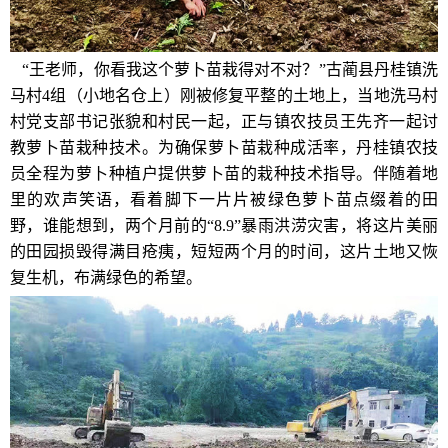
“王老师，你看我这个萝卜苗栽得对不对？”古蔺县丹桂镇洗
马村4组（小地名仓上）刚被修复平整的土地上，当地洗马村
村党支部书记张貌和村民一起，正与镇农技员王先齐一起讨
教萝卜苗栽种技术。为确保萝卜苗栽种成活率，丹桂镇农技
员全程为萝卜种植户提供萝卜苗的栽种技术指导。伴随着地
里的欢声笑语，看着脚下一片片被绿色萝卜苗点缀着的田
野，谁能想到，两个月前的“8.9”暴雨洪涝灾害，将这片美丽
的田园损毁得满目疮痍，短短两个月的时间，这片土地又恢
复生机，布满绿色的希望。