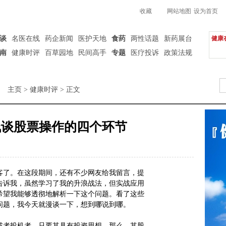
收藏
网站地图
设为首页
谈
名医在线
药企新闻
医护天地
食药
两性话题
新药展台
健康
南
健康时评
百草园地
民间高手
专题
医疗投诉
政策法规
主页
>
健康时评
> 正文
浅谈股票操作的四个环节
客了。在这段期间，还有不少网友给我留言，提
告诉我，虽然学习了我的升浪战法，但实战应用
希望我能够透彻地解析一下这个问题。看了这些
问题，我今天就漫谈一下，想到哪说到哪。
者投机者，只要其具有投资思想，那么，其股