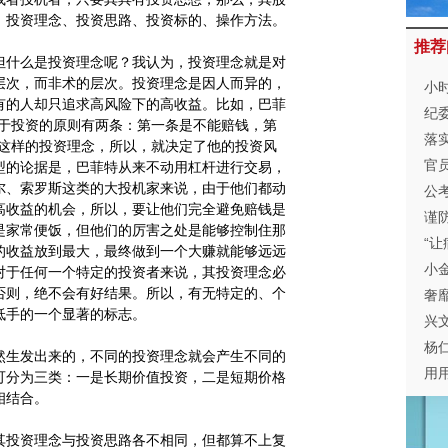
：投资理念、投资思路、投资标的、操作方法。
推荐
什么是投资理念呢？我认为，投资理念就是对
层次，而非术的层次。投资理念是因人而异的，
小时
有的人却只追求高风险下的高收益。比如，巴菲
人
纪
关于投资的原则有两条：第一条是不能赔钱，第
落
有这样的投资理念，所以，就决定了他的投资风
官
型的论据是，巴菲特从来不动用杠杆进行交易，
尔、索罗斯这类的大投机家来说，由于他们都动
公
高收益的机会，所以，要让他们完全避免赔钱是
谨
是家常便饭，但他们的厉害之处是能够控制住那
“
的收益放到最大，最终做到一个大赚就能够远远
如
小
对于任何一个特定的投资者来说，其投资理念必
否则，绝不会有好结果。所以，有无特定的、个
奢靡
低手的一个显著的标志。
题”
兴
保
杨
生发出来的，不同的投资理念就会产生不同的
用
可分为三类：一是长期价值投资，二是短期价格
相结合。
投资理念与投资思路各不相同，但都算不上复