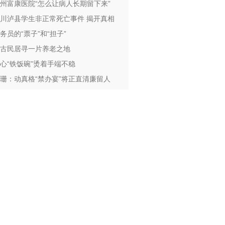
州富康医院“怎么让病人长期留下来”
川泸县学生非正常死亡事件 揭开真相
务员的“票子”和“担子”
古民居寻一片养老之地
心“铁饭碗”烫着手端不稳
珊：动真格“禁办宴”将正直清廉留人