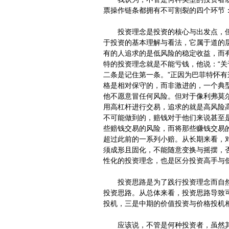
票操作链条都拥有不可割裂的四个环节
投资理念是投资的核心与出发点，但
于投资的基本理解与看法，它属于道的
有的人追求的是低风险的稳定收益，而
特的投资理念就是不能亏钱，他说：“
二条是记住第一条。”正因为巴菲特怀
格是相对保守的，而非激进的，一个典
他不愿意冒任何风险。但对于像利弗莫
用高杠杆进行交易，追求的就是高风险
不可能做到的，赔钱对于他们来说甚至
些赔钱交易的风险，而将那些赚钱交易
超过此前的一系列小赔。从长期来看，
须成形且固化，不能随意变换与摇摆，
性化的投资理念，也是区分投资高手与
投资思路是为了践行投资理念而自然
投资思路。从总体来看，投资思路导致
投机，三是中期的价值投资与价格投机
应该说，不管是何种投资者，虽然其