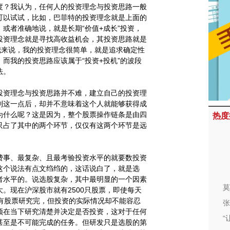
度？我认为，任何人的投资理念与投资思路一般
可以试试，比如，巴菲特的投资理念就是上面的
或者准确地说，就是长期“价值+成长”投资，
投资理念就是寻找高收益机会，其投资思路就是
我来说，我的投资理念很简单，就是追求确定性
而我的投资思路应该属于“投资+投机”的波段
法。
资理念与投资思路并不难，建立自己的投资理
到这一点后，却并不意味着这个人就能够获得成
为什么呢？这是因为，整个股票操作链条是由四
热度
只占了其中的两个环节，仅仅有这两个环节是远
事、最复杂、且最考验投资水平的就要数投资
这个说法有点文绉绉的，这话说白了，就是选
者水平的。说选股复杂，其中最明显的一个因素
莫
。现在沪深股市就有2500只股票，即使每天
所有股票研究完，但投资的实际情况却不能容忍
张
须在当下研究清楚并决定是否投资，这对于任何
“
甚至是不可能完成的任务。但研发只是选股的第