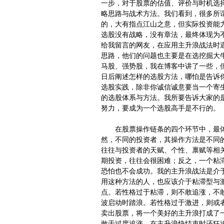
一步，对于股票的估值、评价与时机选
略思路与战术方法。我们看到，很多所谓
的，大有指点江山之意，但实际投资能
选股没有战略，没有章法，最终体现为
给我留言的网友，在应用主升浪战法时
思路，他们的问题也主要是在选挖掘大
马股、强势股，我在博客中讲了一些，
日后阐述怎样的选股方法，哪怕是告诉你
选股实践，除非你诚信诚意要当一个寄
的选股体系与方法。我所要告诉大家的是
努力，要成为一个选股高手是不行的。
在股票操作链条的四个环节中，最体
然，不同的投资者，其操作方法是不同
往往与投资者的天赋、个性、禀赋等相
期投资，往往会很困难；反之，一个粘
恐怕也不会成功。我的主升浪战法是介
用这种方法的人，也应该介于粘滞型与
点。若性格过于粘滞，则不敢追涨，不
波启动时踏浪。若性格过于激进，则或
卖出股票，将一个美好的主升浪打成了
敢于过度追涨，在主升浪快结束时还狂