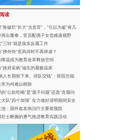
阅读
“捡破烂”长大“当贪官”，“引以为鉴”有几
？
委再出重拳，官员配偶子女也难逃视野
实“三转”就是落实反腐工作
员“挣外快”歪风何时不再肆虐？
考降温或为教育改革释放空间
防“政府采购”滋生的腐败温床
让病人长期留下来、排队交钱”：医院岂能
此营销？
金库为何难以根除
的“公款吃喝”是“面子问题”还是“贪腐问
？
文大队“四个加强” 全力做好清明期间安全
畅工作
仁池：国外血友病治疗主要靠预防
用壮士断腕的勇气推进教育实践活动