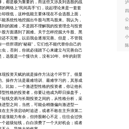
择，都是极为重要的，而这些又涉及到选股的战
泸
的网络上“民间高手”们，说起理论来是一套套
四
力却很低，这种低能主要体现在不会选股上面，
公
不能系统性地挖掘出牛股与黑马股来。我认为，
遇到的困难，不是因不理解我的投资理念与投资
给
牛股方面遇到了困难。关于怎样挖掘大牛股、黑
小
但还不完整，以后我会逐渐完善。但是，不管我
一些所谓的“秘籍”，它们也不能代替你自己的
陈
生虫，否则，你就必须踏下心来建立与完善自己
，选股是一个慢功夫，没有10年、8年的刻苦
现投资天赋的就是操作方法这个环节了。很显
的。操作方法是最难培训、最难学习的，其形成
关。比如，一个激进型性格的投资者，你让他长
滞型性格的投资者，你要让他成为即日操盘手，
于短线交易与长期投资之间的，从性格分析，采
激进型之间，当然，可能会稍微偏向激进型一
敢在主升浪启动时追进，或者不敢在主升浪第二
者追涨能力有余，但持股耐心不足，往往会过快
一个超级短线，白白浪费了一个大好机会；或者
追不止，导致大的伤害。