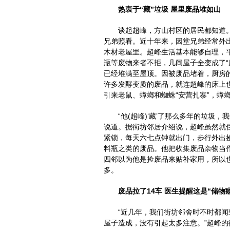
热衷于“藏”垃圾 屋里废品堆如山
谈起超峰，方山村区的居民都知道。
兄弟照看。近十年来，因堂兄弟经常外
木材老屋里。超峰生活基本能够自理，
瓶等废物来者不拒，几间屋子全变成了“
已经堆满至屋顶。因被废品堵着，厨房
许多发酵变质的废品，就连超峰的床上
引来老鼠、蟑螂和蜘蛛“安营扎寨”，蟑
“他(超峰)‘藏’了那么多年的垃圾，
说道。据街坊邻居介绍说，超峰虽然就
紧锁，每天六七点钟就出门，步行外出
料瓶之类的废品。他把收集废品杂物当
四邻以为他是捡废品来贴补家用，所以
多。
废品拉了14车 医生提醒这是“储物癖
“近几年，我们街坊邻舍时不时都闻
屋子造成，没有引起太多注意。”超峰