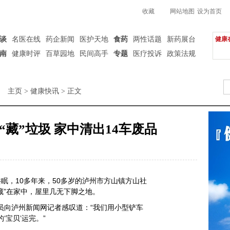
收藏
网站地图
设为首页
谈
名医在线
药企新闻
医护天地
食药
两性话题
新药展台
健康
南
健康时评
百草园地
民间高手
专题
医疗投诉
政策法规
主页
>
健康快讯
> 正文
藏”垃圾 家中清出14车废品
，10多年来，50多岁的泸州市方山镇方山社
藏”在家中，屋里几无下脚之地。
向泸州新闻网记者感叹道：“我们用小型铲车
‘宝贝’运完。”