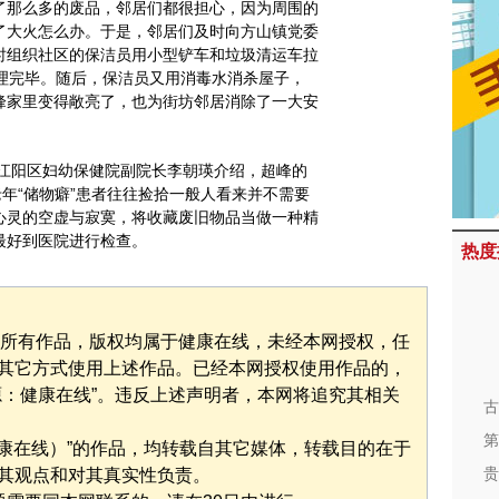
了那么多的废品，邻居们都很担心，因为周围的
了大火怎么办。于是，邻居们及时向方山镇党委
时组织社区的保洁员用小型铲车和垃圾清运车拉
清理完毕。随后，保洁员又用消毒水消杀屋子，
峰家里变得敞亮了，也为街坊邻居消除了一大安
江阳区妇幼保健院副院长李朝瑛介绍，超峰的
老年“储物癖”患者往往捡拾一般人看来并不需要
心灵的空虚与寂寞，将收藏废旧物品当做一种精
最好到医院进行检查。
热度
”的所有作品，版权均属于健康在线，未经本网授权，任
其它方式使用上述作品。已经本网授权使用作品的，
源：健康在线”。违反上述声明者，本网将追究其相关
古
第
健康在线）”的作品，均转载自其它媒体，转载目的在于
贵
其观点和对其真实性负责。