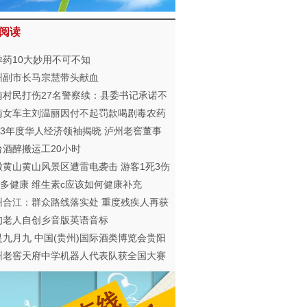
阅读
孕药10大妙用不可不知
州副市长马宗慧带头献血
南村民打伤27名警察续：县委书记承诺不
地
南女车主刘温丽因付不起罚款喝剧毒农药
杀 经抢救性命无虞
013年度华人经济领袖揭晓 泸州老窖董事
谢明等当选
台酒醉搬运工20小时
徽黄山黄山风景区遭雷电袭击 游客1死3伤
C多健康 维生素c应该如何健康补充
州合江：群众路线落实处 重度残疾人再获
贴
旬老人自创乡音版英语音标
是九月九 中国(贵州)国际酒类博览会贵阳
行
州老窖天府中学机器人代表队获全国大赛
军