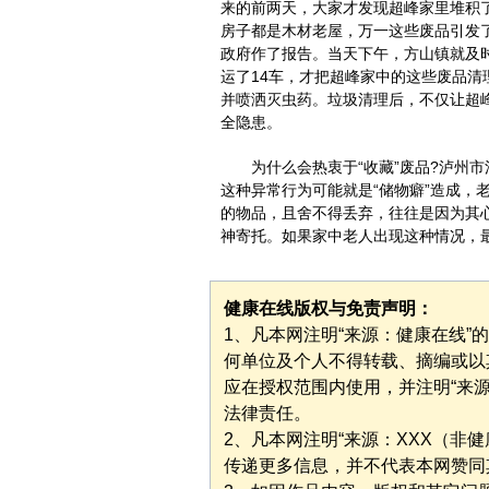
来的前两天，大家才发现超峰家里堆积
房子都是木材老屋，万一这些废品引发
政府作了报告。当天下午，方山镇就及
运了14车，才把超峰家中的这些废品
并喷洒灭虫药。垃圾清理后，不仅让超
全隐患。
为什么会热衷于“收藏”废品?泸州市
这种异常行为可能就是“储物癖”造成，
的物品，且舍不得丢弃，往往是因为其
神寄托。如果家中老人出现这种情况，
健康在线版权与免责声明：
1、凡本网注明“来源：健康在线
何单位及个人不得转载、摘编或以
应在授权范围内使用，并注明“来
法律责任。
2、凡本网注明“来源：XXX（非
传递更多信息，并不代表本网赞同