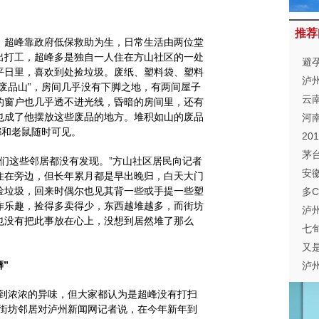
推荐
超峰靠政府低保救助为生，日常生活由两位堂
出打工，超峰多是独自一人住在方山社区的一处
避
平日里，喜欢到处捡垃圾。废纸、塑料袋、塑料
泸
废品山”，房间几乎没有下脚之地，有两间屋子
云
的窗户也几乎透不进光线，昏暗的房间里，还有
也成了他摆放这些废品的地方。堆积如山的废品
征
河
螂和老鼠随时可见。
自
2
长
茅
我们这些邻居都没有发现。”方山社区居民向记者
安
住在旁边，但长年累月都是早出晚归，白天大门
捡垃圾，回来时偶尔也见其背一些或手提一些塑
多
作乐趣，捡得多卖得少，东西越堆越多，而街坊
泸
也没有把此事放在心上，没想到居然堆了那么
补
七
又
”
举
泸
冠
到浓浓的异味，但大家都认为是超峰没有打扫
的街坊邻居对泸州新闻网记者说，在今年新年到