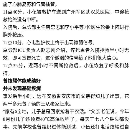
施了心肺复苏和气管插管。
11点40分，小伍被救护车送到广州军区武汉总医院，中途抢
救始终没有中断。
入院后，急诊部主任唐忠志和李小平等7位医生轮番上阵进行
胸外按压。
12点10分，心电监护仪上终于出现微弱信号。
急诊部ICU负责人赵志刚介绍，猝死患者入院抢救半小时无
效，即可宣告死亡，这个微弱的信号给了他们很大信心。
12点35分，近两小时不间断抢救后，小伍恢复了呼吸和脉
搏。
曾炫耀体能成绩好
并未发现基础疾病
事发后半小时，远在安徽省安庆市的父亲得知儿子出事，花
两千多元包了辆的士从老家赶来。
“家有6亩地，儿子总是回家抢着干农活。”父亲老伍说，今年
8月份儿子还顶着40℃高温收稻子，每天干七八个钟头都没
事。先前学校也曾组织过体能测试，小伍还打电话炫耀过自