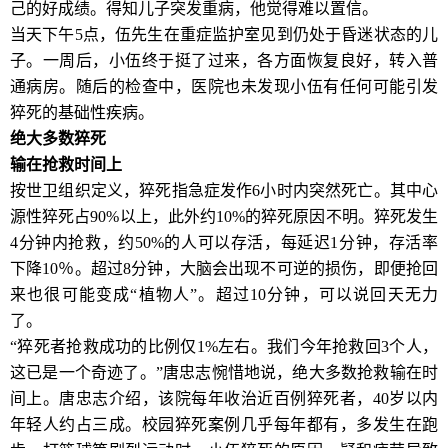
己的好成绩。得知儿子突发重病，他觉得难以置信。
当天下午5点，伍先生在重症监护室见到仍处于昏迷状态的儿
子。一周后，小伍终于挺了过来，各方面恢复良好，转入普
通病房。随后的检查中，医院也未发现小伍有任何可能引发
猝死的基础性疾病。
绝大多数猝死
输在抢救时间上
按世卫组织定义，猝死指急症发作6小时内突然死亡。其中心
源性猝死占90%以上，此外约10%的猝死原因不明。猝死发生
4分钟内抢救，约50%的人可以存活，每延迟1分钟，存活率
下降10％。超过8分钟，大脑会出现不可逆的损伤，即便抢回
来也很可能变成“植物人”。超过10分钟，可以说回天无力
了。
“猝死者抢救成功的比例仅1%左右。我们今年抢救回3个人，
这已是一个奇迹了。”唐忠志惋惜地说，绝大多数抢救输在时
间上。唐忠志介绍，该院每年收治近百例猝死者，40岁以内
年轻人约占三成。校园猝死案例几乎每年都有，多发生在跑