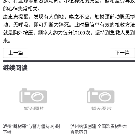
步、打篮球等剧烈运动时。小伍猝死的原因，疑和疲劳导致
的心律失常相关。
唐忠志提醒，发现有人倒地，唤之不应，触摸颈部动脉无搏
动，无呼吸，即可判断为猝死。此时最简单有效的抢救方法
就是胸外按压，频率大约为每分钟100次，坚持到急救人员到
来。
上一篇
下一篇
继续阅读
泸州“跳树哥”与警方僵持8小时
泸州纳溪创建 全国珍贵树种培
下树
育示范县