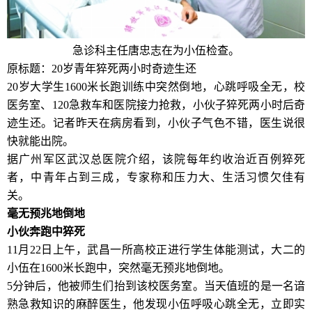
急诊科主任唐忠志在为小伍检查。
原标题：20岁青年猝死两小时奇迹生还
20岁大学生1600米长跑训练中突然倒地，心跳呼吸全无，校
医务室、120急救车和医院接力抢救，小伙子猝死两小时后奇
迹生还。记者昨天在病房看到，小伙子气色不错，医生说很
快就能出院。
据广州军区武汉总医院介绍，该院每年约收治近百例猝死
者，中青年占到三成，专家称和压力大、生活习惯欠佳有
关。
毫无预兆地倒地
小伙奔跑中猝死
11月22日上午，武昌一所高校正进行学生体能测试，大二的
小伍在1600米长跑中，突然毫无预兆地倒地。
5分钟后，他被师生们抬到该校医务室。当天值班的是一名谙
熟急救知识的麻醉医生，他发现小伍呼吸心跳全无，立即实