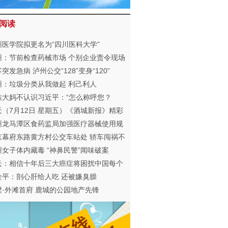
阅读
州医学院拟更名为“四川医科大学”
州：节前检查药械市场 个别企业责令现场
改
突发急病 泸州公交“128”变身“120”
州：垃圾分类从我做起 利己利人
族大妈不认识习近平：“怎么称呼您？
天（7月12日 星期五）《酒城新报》精彩
限
州龙马潭区食药监局加强医疗器械使用规
化管理
京幕府东路黄方村公交车站处 轿车闯祸不
速路人1死3伤
州女子体内藏毒 “神鼻民警”闻味破案
云：相信十年后三大癌症将困扰中国每个
庭
金平：剖心肝给人吃 还被嫌臭臊
梁·外滩首府 鹿城的公园地产先锋