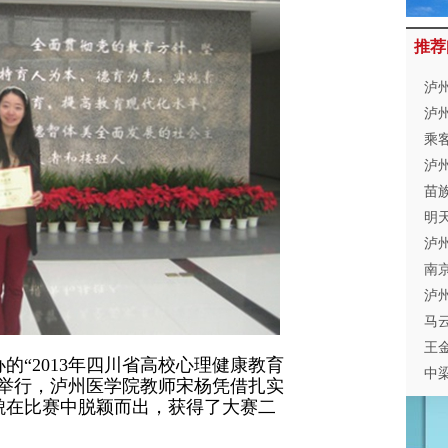
推荐
泸
泸
整
乘客
泸
苗
明
无
泸
范
南
减
泸
马
家
王
办的“2013年四川省高校心理健康教育
中
学举行，泸州医学院教师宋杨凭借扎实
貌在比赛中脱颖而出，获得了大赛二