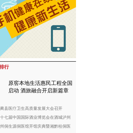
排行
原窖本地生活惠民工程全国
启动 酒旅融合开启新篇章
蔺县医疗卫生高质量发展大会召开
十七届中国国际酒业博览会在酒城泸州
州侗生源侗医馆开馆庆典暨湘黔桂侗医